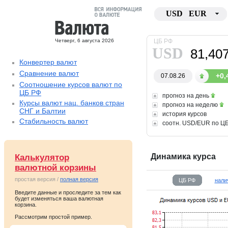
USD
EUR
Четверг, 6 августа 2026
ЦБ РФ
USD
81,40
Конвертер валют
Сравнение валют
+0,
07.08.26
Соотношение курсов валют по
ЦБ РФ
прогноз на день
Курсы валют нац. банков стран
прогноз на неделю
СНГ и Балтии
история курсов
Стабильность валют
соотн. USD/EUR по Ц
Калькулятор
Динамика курса
валютной корзины
простая версия /
полная версия
ЦБ РФ
нали
Введите данные и проследите за тем как
будет изменяться ваша валютная
корзина.
Рассмотрим простой пример.