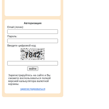
Поиск пункта о
Валюта:
USD
из/в
Объем:
все
Авторизация
Email (логин):
Поиск по станции метр
Пароль:
Введите цифровой код:
Зарегистрируйтесь на сайте и Вы
сможете воспользоваться полной
Курсы ЦБ РФ
версией калькулятора валютной
корзины.
Валюта
зарегистрироваться
Австралийский доллар
Азербайджанский манат