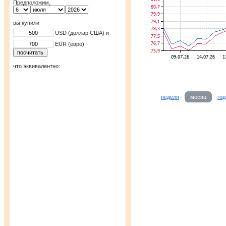
Предположим,
вы купили
USD (доллар США) и
EUR (евро)
что эквивалентно:
неделя
месяц
год
Наличная валю
USD
06.0
покупка
81,79
продажа
84,72
по